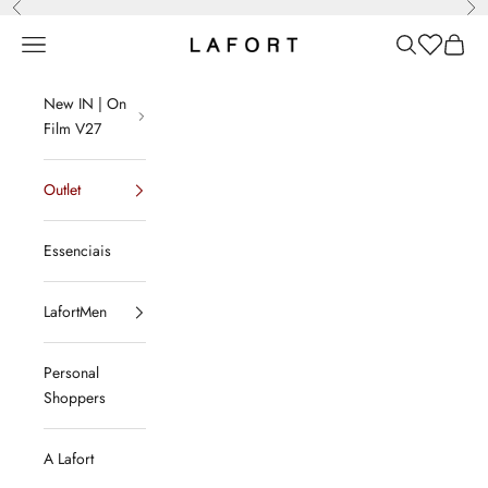
Anterior
Pró
Pular para o conteúdo
Menu
Pesquisar
Lista de d
Sacola
LAFORT
New IN | On
Film V27
Outlet
Essenciais
LafortMen
Personal
Shoppers
A Lafort