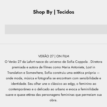
e
f
Shop By | Tecidos
TECHNO
BLOCK
®
Trico
í
c
VER PRODUTOS
i
o
s
e
x
c
VERÃO 27 | ON FILM
l
O Verão 27 da Lafort nasce do universo de Sofia Coppola . Diretora
u
premiada e autora de filmes como Maria Antonieta, Lost in
s
Translation e Somewhere, Sofia construiu uma estética própria —
i
onde moda, música e fotografia se encontram com sensibilidade e
v
identidade. Seu olhar une o clássico ao edgy, o feminino ao
o
contemporâneo e o delicado ao urbano e evoca a feminilidade
s
suave e quase etérea das personagens femininas que permeiam sua
e
obra.
e