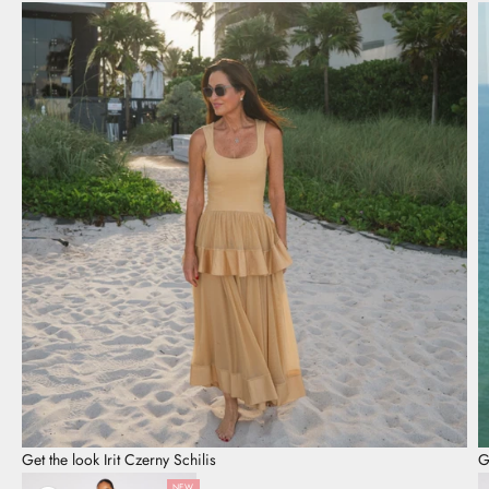
N
e
Get the look Irit Czerny Schilis
G
w
NEW