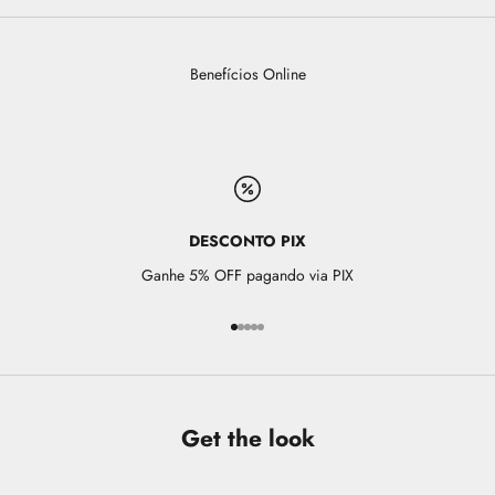
Benefícios Online
DESCONTO PIX
Ganhe 5% OFF pagando via PIX
Ir para item 1
Ir para item 2
Ir para item 3
Ir para item 4
Ir para item 5
Get the look