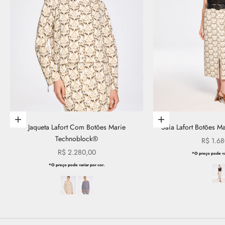
Escolher opções
Escolher opções
Jaqueta Lafort Com Botões Marie
Saia Lafort Botões M
Technoblock®
Preço p
R$ 1.68
Preço promocional
R$ 2.280,00
*O preço pode var
*O preço pode variar por cor.