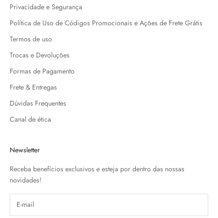
n
Privacidade e Segurança
d
Política de Uso de Códigos Promocionais e Ações de Frete Grátis
o
v
Termos de uso
o
Trocas e Devoluções
c
ê
Formas de Pagamento
r
Frete & Entregas
e
c
Dúvidas Frequentes
e
Canal de ética
b
e
s
Newsletter
e
u
Receba benefícios exclusivos e esteja por dentro das nossas
c
novidades!
u
p
o