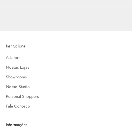
s
a
s
n
o
v
i
Institucional
d
A Lafort
a
d
Nossas Lojas
e
Showrooms
s
!
Nosso Studio
A
Personal Shoppers
s
s
Fale Conosco
i
n
Informações
a