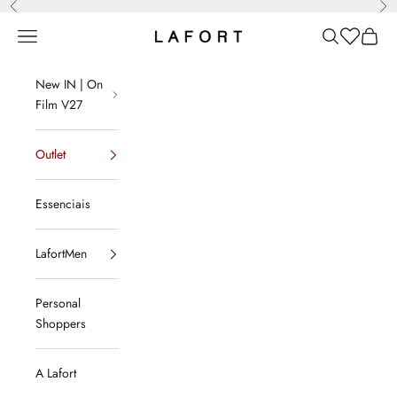
Anterior
Pró
Pular para o conteúdo
Menu
Pesquisar
Lista de d
Sacola
LAFORT
New IN | On
Film V27
Outlet
Essenciais
LafortMen
Personal
Shoppers
A Lafort