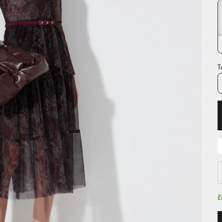
T
D
E