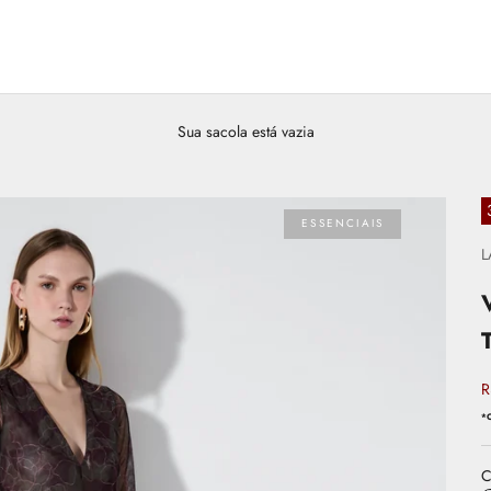
Sua sacola está vazia
ESSENCIAIS
L
P
R
*O
C