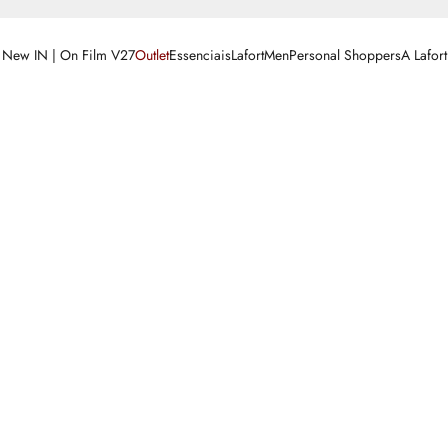
New IN | On Film V27
Outlet
Essenciais
LafortMen
Personal Shoppers
A Lafort