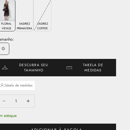
FLORAL
XADREZ
XADREZ
VENUS
PRIMAVERA
COFFEE
amanho:
G
DESCUBRA SEU
TABELA DE
TAMANHO
MEDIDAS
Tabela de medidas
iminuir quantidade
Aumentar quantidade
m estoque
ADICIONAR À SACOLA