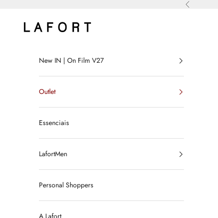
Pular para o conteúdo
Anterior
LAFORT
New IN | On Film V27
Outlet
Essenciais
LafortMen
Personal Shoppers
A Lafort