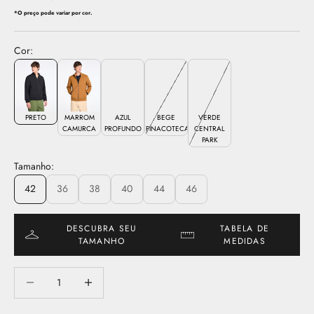
*O preço pode variar por cor.
Cor:
PRETO
MARROM
AZUL
BEGE
VERDE
CAMURCA
PROFUNDO
PINACOTECA
CENTRAL
PARK
Tamanho:
42
36
38
40
44
46
DESCUBRA SEU
TABELA DE
TAMANHO
MEDIDAS
Diminuir quantidade
Aumentar quantidade