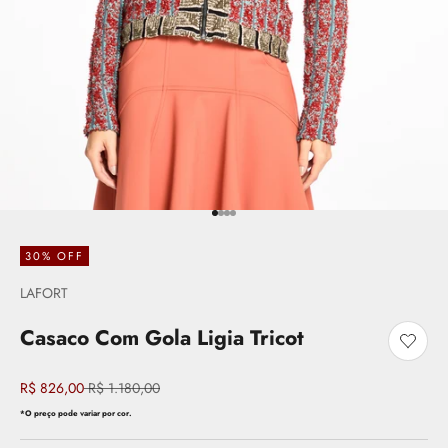
Ir para item 1
Ir para item 2
Ir para item 3
Ir para item 4
30% OFF
LAFORT
Casaco Com Gola Ligia Tricot
Adicio
Preço promocional
Preço normal
R$ 826,00
R$ 1.180,00
*O preço pode variar por cor.