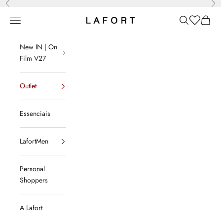
Anterior
Pró
Pular para o conteúdo
Menu
Pesquisar
Lista de d
Sacola
LAFORT
New IN | On
Film V27
Outlet
Essenciais
LafortMen
Personal
Shoppers
A Lafort