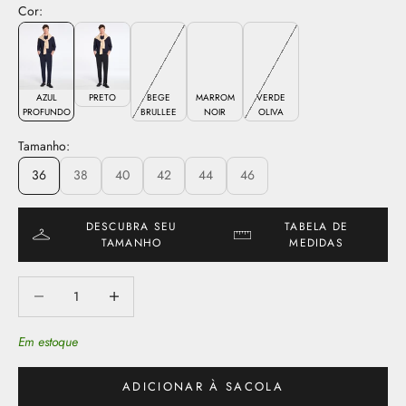
Cor:
AZUL
PRETO
BEGE
MARROM
VERDE
PROFUNDO
BRULLEE
NOIR
OLIVA
Tamanho:
36
38
40
42
44
46
DESCUBRA SEU
TABELA DE
TAMANHO
MEDIDAS
Diminuir quantidade
Aumentar quantidade
Em estoque
ADICIONAR À SACOLA