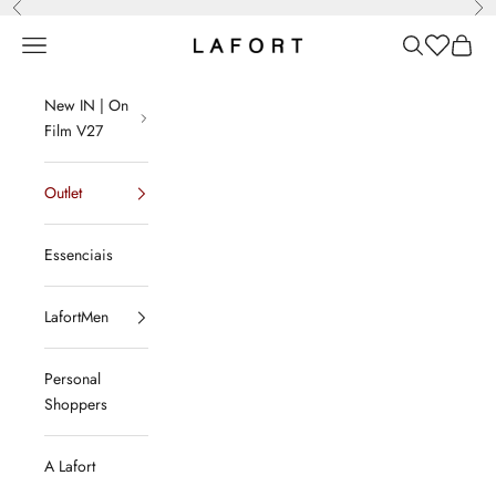
Anterior
Pró
Pular para o conteúdo
Menu
Pesquisar
Lista de d
Sacola
LAFORT
New IN | On
Film V27
Outlet
Essenciais
LafortMen
Personal
Shoppers
A Lafort