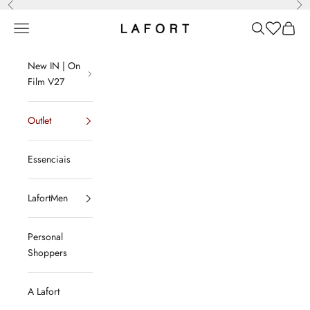
Anterior
Pró
Pular para o conteúdo
Menu
Pesquisar
Lista de d
Sacola
LAFORT
New IN | On
Film V27
Outlet
Essenciais
LafortMen
Personal
Shoppers
A Lafort