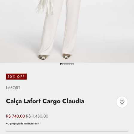
Ir para item 1
Ir para item 2
Ir para item 3
Ir para item 4
Ir para item 5
Ir para item 6
Ir para item 7
Ir para item 8
50% OFF
LAFORT
Calça Lafort Cargo Claudia
Adicio
Preço promocional
Preço normal
R$ 740,00
R$ 1.480,00
*O preço pode variar por cor.