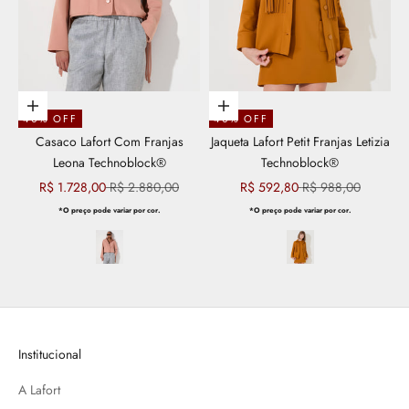
Escolher opções
Escolher opções
40% OFF
40% OFF
Casaco Lafort Com Franjas
Jaqueta Lafort Petit Franjas Letizia
Leona Technoblock®
Technoblock®
Preço promocional
Preço normal
Preço promocional
Preço normal
R$ 1.728,00
R$ 2.880,00
R$ 592,80
R$ 988,00
*O preço pode variar por cor.
*O preço pode variar por cor.
Institucional
A Lafort