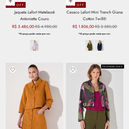
Escolher opções
Escolher opções
30% OFF
30% OFF
Jaqueta Lafort Matelassê
Casaco Lafort Mini Trench Giana
Antonietta Couro
Cotton Twill®
Preço promocional
Preço normal
Preço promocional
Preço normal
R$ 3.486,00
R$ 4.980,00
R$ 1.806,00
R$ 2.580,00
*O preço pode variar por cor.
*O preço pode variar por cor.
TECHNOBLOCK®
Adicionar aos favoritos
Adicionar aos favoritos