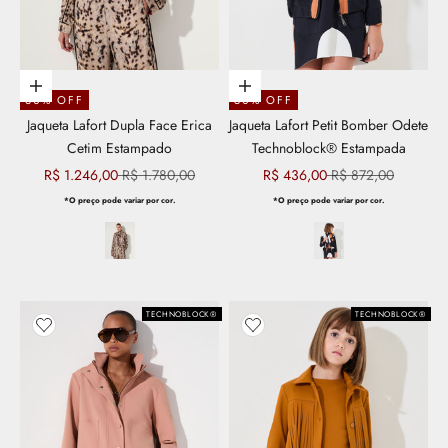
Escolher opções
Escolher opções
30% OFF
50% OFF
Jaqueta Lafort Dupla Face Erica
Jaqueta Lafort Petit Bomber Odete
Cetim Estampado
Technoblock® Estampada
Preço promocional
Preço normal
Preço promocional
Preço normal
R$ 1.246,00
R$ 1.780,00
R$ 436,00
R$ 872,00
*O preço pode variar por cor.
*O preço pode variar por cor.
TECHNOBLOCK®
TECHNOBLOCK®
Adicionar aos favoritos
Adicionar aos favoritos