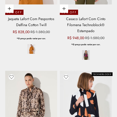
Escolher opções
Escolher opções
40% OFF
40% OFF
Jaqueta Lafort Com Pespontos
Casaco Lafort Com Cinto
Delfina Cotton Twill
Filomena Technoblock®
Estampado
Preço promocional
Preço normal
R$ 828,00
R$ 1.380,00
Preço promocional
Preço normal
R$ 948,00
R$ 1.580,00
*O preço pode variar por cor.
*O preço pode variar por cor.
TECHNOBLOCK®
Adicionar aos favoritos
Adicionar aos favoritos