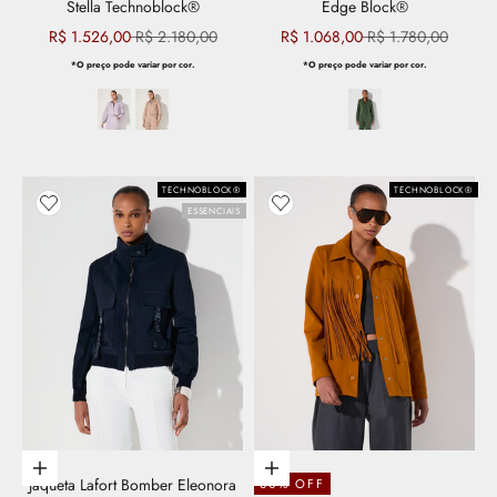
Stella Technoblock®
Edge Block®
Preço promocional
Preço normal
Preço promocional
Preço normal
R$ 1.526,00
R$ 2.180,00
R$ 1.068,00
R$ 1.780,00
*O preço pode variar por cor.
*O preço pode variar por cor.
TECHNOBLOCK®
TECHNOBLOCK®
Adicionar aos favoritos
Adicionar aos favoritos
ESSENCIAIS
Escolher opções
Escolher opções
Jaqueta Lafort Bomber Eleonora
30% OFF