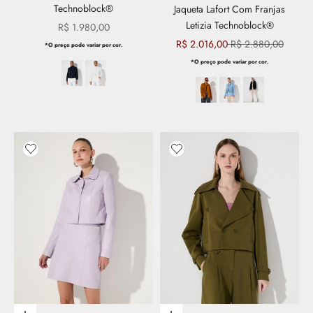
Technoblock®
Jaqueta Lafort Com Franjas
Letizia Technoblock®
Preço promocional
R$ 1.980,00
Preço promocional
Preço normal
R$ 2.016,00
R$ 2.880,00
*O preço pode variar por cor.
*O preço pode variar por cor.
Adicionar aos favoritos
Adicionar aos favoritos