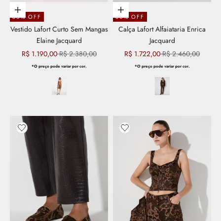
Escolher opções
Escolher opções
50% OFF
30% OFF
Vestido Lafort Curto Sem Mangas
Calça Lafort Alfaiataria Enrica
Elaine Jacquard
Jacquard
Preço promocional
Preço normal
Preço promocional
Preço normal
R$ 1.190,00
R$ 2.380,00
R$ 1.722,00
R$ 2.460,00
*O preço pode variar por cor.
*O preço pode variar por cor.
Adicionar aos favoritos
Adicionar aos favoritos