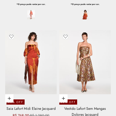
*O preço pode variar por cor.
*O preço pode variar por cor.
Adicionar aos favoritos
Adicionar aos favoritos
Escolher opções
Escolher opções
40% OFF
50% OFF
Saia Lafort Midi Elaine Jacquard
Vestido Lafort Sem Mangas
Dolores Jacquard
Preço promocional
Preço normal
R$ 768,00
R$ 1.280,00