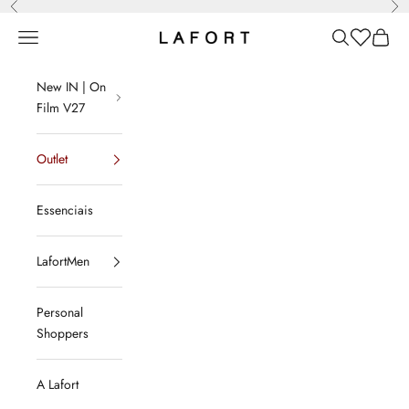
Anterior
Pró
Pular para o conteúdo
Menu
Pesquisar
Lista de d
Sacola
LAFORT
New IN | On
Film V27
Outlet
Essenciais
LafortMen
Personal
Shoppers
A Lafort