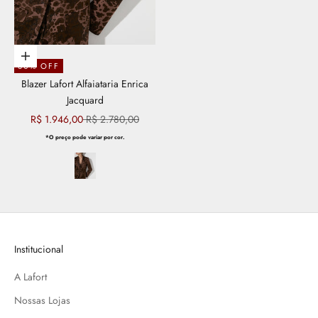
Escolher opções
30% OFF
Blazer Lafort Alfaiataria Enrica
Jacquard
Preço promocional
Preço normal
R$ 1.946,00
R$ 2.780,00
*O preço pode variar por cor.
Institucional
A Lafort
Nossas Lojas