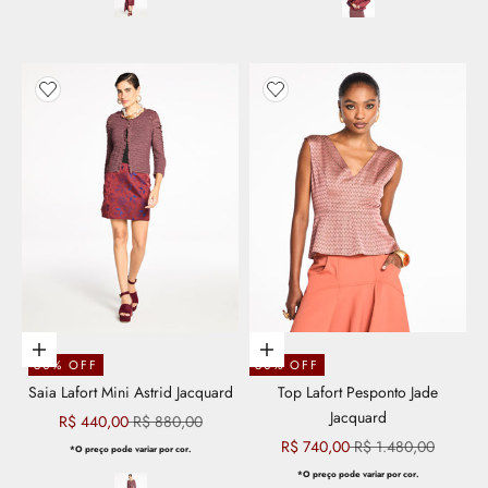
Adicionar aos favoritos
Adicionar aos favoritos
Escolher opções
Escolher opções
50% OFF
50% OFF
Saia Lafort Mini Astrid Jacquard
Top Lafort Pesponto Jade
Jacquard
Preço promocional
Preço normal
R$ 440,00
R$ 880,00
Preço promocional
Preço normal
R$ 740,00
R$ 1.480,00
*O preço pode variar por cor.
*O preço pode variar por cor.