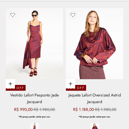
Adicionar aos favoritos
Adicionar aos favoritos
Escolher opções
Escolher opções
50% OFF
40% OFF
Vestido Lafort Pesponto Jade
Jaqueta Lafort Oversized Astrid
Jacquard
Jacquard
Preço promocional
Preço normal
Preço promocional
Preço normal
R$ 990,00
R$ 1.980,00
R$ 1.188,00
R$ 1.980,00
*O preço pode variar por cor.
*O preço pode variar por cor.