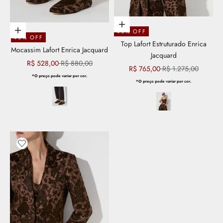
Escolher opções
Escolher opções
40% OFF
40% OFF
Top Lafort Estruturado Enrica
Mocassim Lafort Enrica Jacquard
Jacquard
Preço promocional
Preço normal
R$ 528,00
R$ 880,00
Preço promocional
Preço normal
R$ 765,00
R$ 1.275,00
*O preço pode variar por cor.
*O preço pode variar por cor.
Adicionar aos favoritos