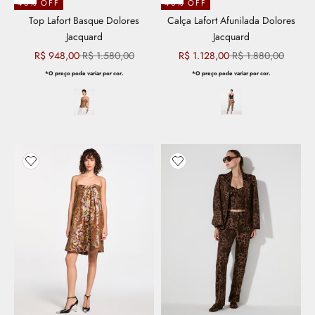
40% OFF
40% OFF
Top Lafort Basque Dolores
Calça Lafort Afunilada Dolores
Jacquard
Jacquard
Preço promocional
Preço normal
Preço promocional
Preço normal
R$ 948,00
R$ 1.580,00
R$ 1.128,00
R$ 1.880,00
*O preço pode variar por cor.
*O preço pode variar por cor.
Adicionar aos favoritos
Adicionar aos favoritos