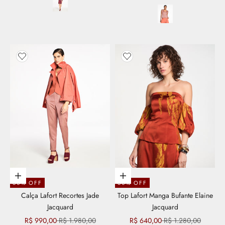
Adicionar aos favoritos
Adicionar aos favoritos
Escolher opções
Escolher opções
50% OFF
50% OFF
Calça Lafort Recortes Jade
Top Lafort Manga Bufante Elaine
Jacquard
Jacquard
Preço promocional
Preço normal
Preço promocional
Preço normal
R$ 990,00
R$ 1.980,00
R$ 640,00
R$ 1.280,00